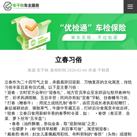

立春习俗
来源:车千秋
发布时间:2026-02-04
作者:千秋君
立春作为二十四节气之首，承载着辞旧迎新、万物复苏的文化寓意，传统
习俗丰富且富有仪式感。以下是主要习俗：
? 迎春：古时官方会举行“迎春礼”，地方官员率众至东郊设坛祭拜春神句
芒，祈求风调雨顺、五谷丰登；民间亦有贴“宜春”字帖、挂春幡等习俗。
? 打春（鞭春牛）：用泥土或纸扎制“春牛”，由官员或长者执彩杖鞭打，
象征催耕劝农、驱散寒气，牛腹中常藏五谷，打碎后分食寓意丰收吉祥。
? 咬春：立春日食用新鲜辛香的春季时令菜，如： • 春饼（卷豆芽、韭
菜、萝卜丝等“五辛盘”）
• 春卷（油炸酥脆，形似金条，取“迎新纳福”之意）
• 生嚼萝卜（称“咬得草根断，则百事可做”，寓坚韧迎春）
? 戴春胜/春鸡：妇女儿童佩戴用彩纸、布料剪制的“春胜”（头饰）或缝制