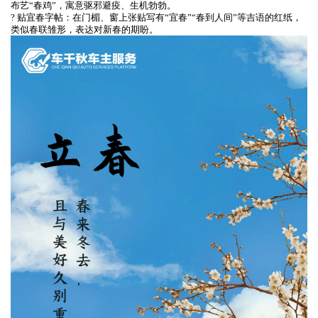
布艺“春鸡”，寓意驱邪避疫、生机勃勃。
? 贴宜春字帖：在门楣、窗上张贴写有“宜春”“春到人间”等吉语的红纸，
类似春联雏形，表达对新春的期盼。