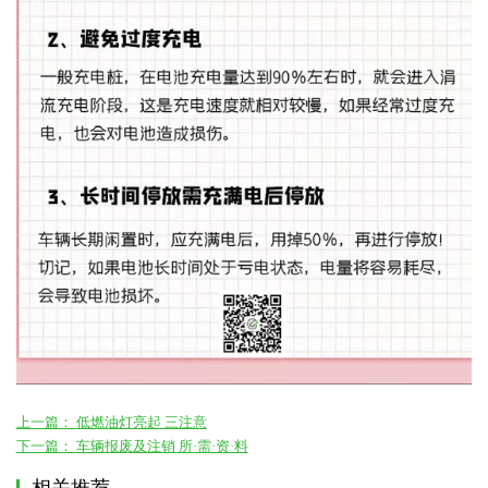
上一篇：
低燃油灯亮起 三注意
下一篇：
车辆报废及注销 所·需·资·料