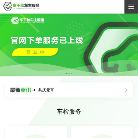

共庆元宵


车检服务