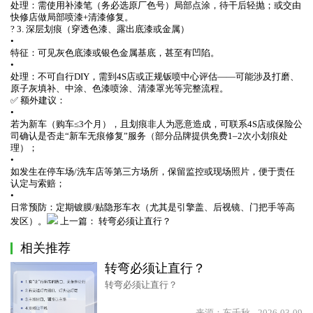
处理：需使用补漆笔（务必选原厂色号）局部点涂，待干后轻抛；或交由
快修店做局部喷漆+清漆修复。
? 3. 深层划痕（穿透色漆、露出底漆或金属）
•
特征：可见灰色底漆或银色金属基底，甚至有凹陷。
•
处理：不可自行DIY，需到4S店或正规钣喷中心评估——可能涉及打磨、
原子灰填补、中涂、色漆喷涂、清漆罩光等完整流程。
✅ 额外建议：
•
若为新车（购车≤3个月），且划痕非人为恶意造成，可联系4S店或保险公
司确认是否走“新车无痕修复”服务（部分品牌提供免费1–2次小划痕处
理）；
•
如发生在停车场/洗车店等第三方场所，保留监控或现场照片，便于责任
认定与索赔；
•
日常预防：定期镀膜/贴隐形车衣（尤其是引擎盖、后视镜、门把手等高
发区）。
上一篇：
转弯必须让直行？
相关推荐
转弯必须让直行？
转弯必须让直行？
来源：车千秋
2026-03-09