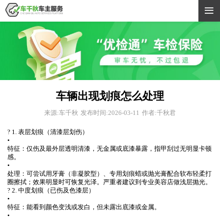

车辆出现划痕怎么处理
来源:车千秋
发布时间:2026-03-11
作者:千秋君
? 1. 表层划痕（清漆层划伤）
•
特征：仅伤及最外层透明清漆，无金属或底漆暴露，指甲刮过无明显卡顿
感。
•
处理：可尝试用牙膏（非凝胶型）、专用划痕蜡或抛光膏配合软布轻柔打
圈擦拭；效果明显时可恢复光泽。严重者建议到专业美容店做浅层抛光。
? 2. 中度划痕（已伤及色漆层）
•
特征：能看到颜色变浅或发白，但未露出底漆或金属。
•