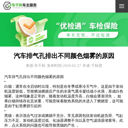

汽车排气孔排出不同颜色烟雾的原因
来源:车千秋
发布时间:2026-02-27
作者:千秋君
汽车排气孔排出不同颜色烟雾的原因
•
白烟：通常在冷启动时出现，特别是在冬季或寒冷天气中。这是由于发动
机温度较低，导致燃油燃烧后产生的水蒸气遇冷凝结成小水滴，形成白色
烟雾。这种现象是正常的，随着发动机温度升高，白烟会逐渐消失⁠⁣ ⁠⁣ 。如
果白烟持续存在且浓重，可能意味着散热系统的水进入了燃烧室，这可能
是由于缸垫磨损引起的⁠⁣ ⁠⁣
•
黑烟：表示混合气过浓或燃烧不充分。常见原因包括发动机超负荷、气缸
压力不足、发动机温度过低、化油器调整不当以及空气滤清器堵塞等。此
外，点火系统的问题也可能导致黑烟的产生⁠⁣ ⁠⁣ 。