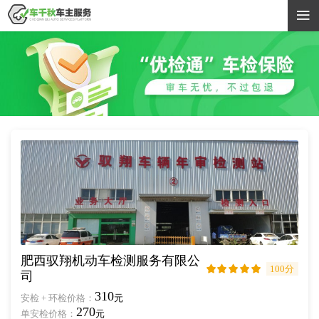

肥西驭翔机动车检测服务有限公
100分





司
310
安检 + 环检价格：
元
270
单安检价格：
元