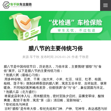

腊八节的主要传统习俗
来源:车千秋
发布时间:2026-01-26
作者:千秋君
腊八节是中国传统节日，历史悠久，习俗丰富，主要围绕“腊祭”与“食
俗”展开。以下是腊八节的主要传统习俗：
? 熬腊八粥（最核心习俗）
用多种谷物、豆类、干果（如大米、小米、红豆、绿豆、红枣、桂圆、
核桃、莲子等）熬制浓稠香甜的腊八粥，寓意五谷丰登、吉祥如意、驱寒
暖身。不同地区配料略有差异，但都强调“杂”与“全”，象征团圆与丰足。
? 泡腊八蒜（北方盛行）
将紫皮蒜剥净入坛，用米醋浸泡，密封至除夕启封。蒜瓣变翠绿、酸辣
爽脆，配饺子食用，寓意“算（蒜）清旧账，迎新纳福”。
? 祭祀祖先与神灵
古时“腊祭”是年终大祭，祭祀先祖和门神、户神、宅神等，表达感恩与祈