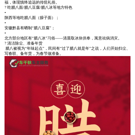
福，体现慎终追远的传统礼俗。
? 吃腊八面/腊八豆腐/腊八冰等地方特色
•
陕西等地吃腊八面（臊子面）；
•
安徽黔县有晒制“腊八豆腐”；
•
北方部分地区有“腊八冰”习俗——清晨取冰块供奉，寓意祛病消灾。
? 清洁除尘、准备年货
腊八被视为“年味起点”，民间有“过了腊八就是年”之说，人们开始扫尘、
写春联、备年货，为春节做准备。