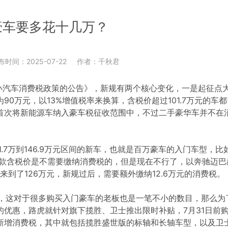
豪车要多花十几万？
布时间：2025-07-22
作者：千秋君
小汽车消费税政策的公告》，新规有两个核心变化，一是起征点
0万元，以13%增值税率来换算，含税价超过101.7万元的车
首次将新能源车纳入豪车税征收范围中，不过二手豪华车并不在
7万到146.9万元区间的新车，也就是百万豪车的入门车型，比
入门款含税价是不需要缴纳消费税的，但是现在不行了，以奔驰迈巴
来到了126万元，新规过后，需要额外缴纳12.6万元的消费税。
这对于很多购买入门豪车的老板也是一笔不小的数目，那么为
优惠，路虎就针对旗下揽胜、卫士推出限时补贴，7月31日前
新增消费税，其中就包括揽胜盛世版的标轴和长轴车型，以及卫士