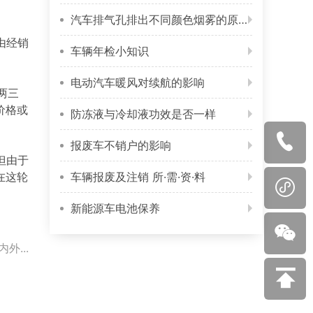
汽车排气孔排出不同颜色烟雾的原因
由经销
车辆年检小知识
电动汽车暖风对续航的影响
两三
价格或
防冻液与冷却液功效是否一样

报废车不销户的影响
但由于
在这轮
车辆报废及注销 所·需·资·料

新能源车电池保养

外...
