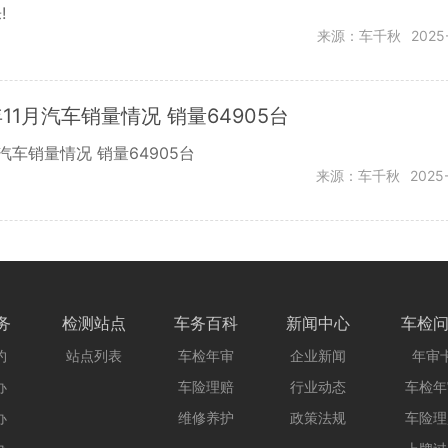
!
来源：车千秋
2025
11月汽车销量情况 销量64905台
汽车销量情况 销量64905台
来源：车千秋
2025
务
检测站点
车务百科
新闻中心
车检
约
站点列表
车检年审
企业新闻
年审
办
车险理赔
行业动态
车检年
办
维修养护
政策法规
车险理