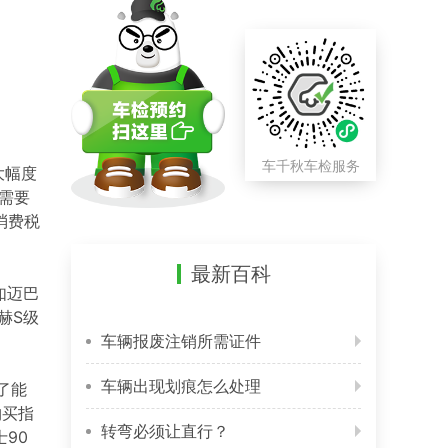
车千秋车检服务
大幅度
都需要
消费税
最新百科
如迈巴
赫S级
车辆报废注销所需证件
车辆出现划痕怎么处理
了能
购买指
转弯必须让直行？
90