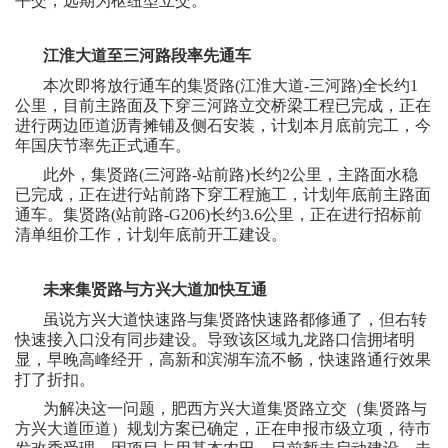
平交，远期为枢纽型立交。
江淮大道至三河路段率先通车
本次即将放行通车的集贤路(江淮大道-三河路)全长约1
公里，目前主路面及下穿三河路立交桥梁工程已完成，正在
进行两边匝道沥青摊铺及侧石安装，计划本月底前完工，今
年国庆节率先正式通车。
此外，集贤路(三河路-站前路)长约2公里，主路面水稳
已完成，正在进行站前路下穿工程施工，计划年底前主路面
通车。集贤路(站前路-G206)长约3.6公里，正在进行招标前
清单组价工作，计划年底前开工建设。
未来集贤路与方兴大道加快互通
虽说
方兴大道快速路与集贤路快速路都修通了，
但
右转
快速接入口
没有同步建设
。
导致
该区域九龙路口信拥堵明
显，早晚高峰经开，高新和滨湖车流不畅，快速路通行效果
打了折扣。
为解决这一问题，
肥西方兴大道集贤路立交（集贤路与
方兴大道匝道）规划方案已确定，正在申报市级立项，待市