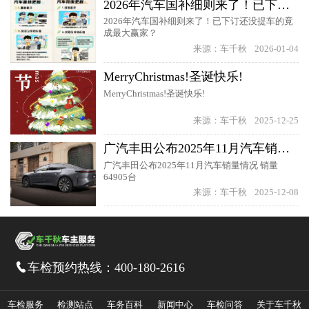
2026年汽车国补细则来了！已下订还没提车的竟成最大赢家？
2026年汽车国补细则来了！已下订还没提车的竟
成最大赢家？
来源：车千秋
2026-01-04
MerryChristmas!圣诞快乐!
MerryChristmas!圣诞快乐!
来源：车千秋
2025-12-25
广汽丰田公布2025年11月汽车销量情况 销量64905台
广汽丰田公布2025年11月汽车销量情况 销量
64905台
来源：车千秋
2025-12-08
车检预约热线：
400-180-2616

车检服务
检测站点
车务百科
新闻中心
车检问答
关于车千秋