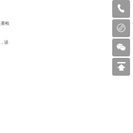

是要检

后，误

