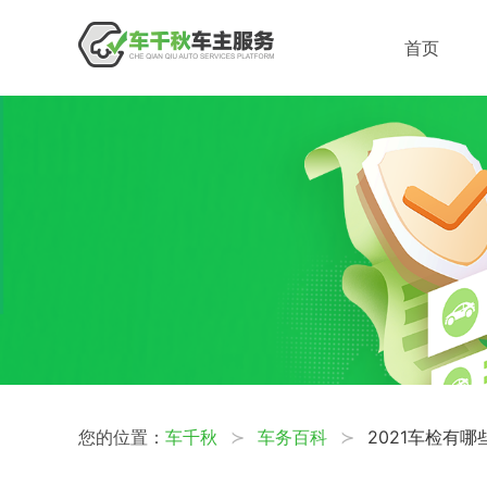
首页
您的位置：
车千秋
车务百科
2021车检有