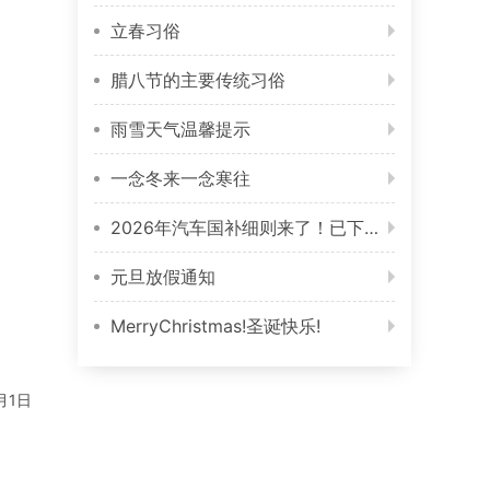
立春习俗
腊八节的主要传统习俗
雨雪天气温馨提示
一念冬来一念寒往
2026年汽车国补细则来了！已下订还没提车的竟成最大赢家？
元旦放假通知
MerryChristmas!圣诞快乐!
月1日