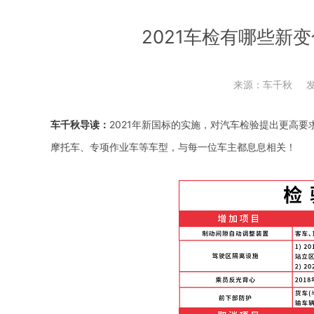
2021车检有哪些新
来源：车千秋
发
车千秋导读：
2021年新国标的实施，对汽车检验提出更高
摩托车、专项作业车等车型，与每一位车主都息息相关！