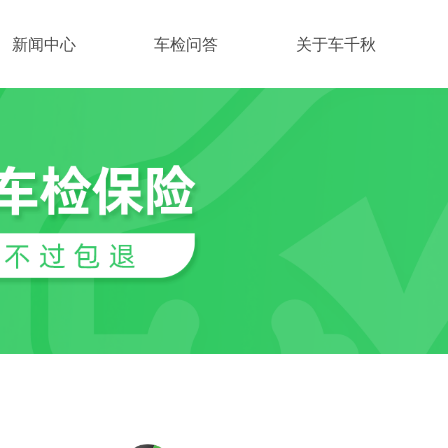
新闻中心
车检问答
关于车千秋