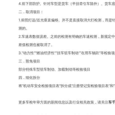
4.前下部防护。针对车型是货车（半挂牵引车除外）、货车
二．取消项目：
1.前照灯远/近光垂直偏移。并不是直接取消大灯检测，而
测的。
2.车速表数值误差。之前的检测有明确的车速检测，新规定
差值检测也被取消了。
3.“动力性”“燃油经济性”“挂车驻车制动”“在用车轴距”等检
三．豁免项目
部分特殊车型驻车制动、加载制动等检验项目
四．细化拆分
将“机动车安全检验项目表”拆分成“注册登记安检验项目表”和
更多车检年审方面的新闻信息以及行业相关政策，请关注
车