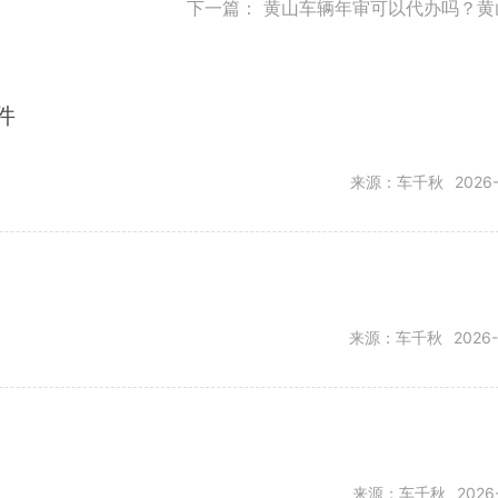
下一篇：
黄山车辆年审可以代办吗？黄山车
件
来源：车千秋
2026
来源：车千秋
2026
来源：车千秋
2026