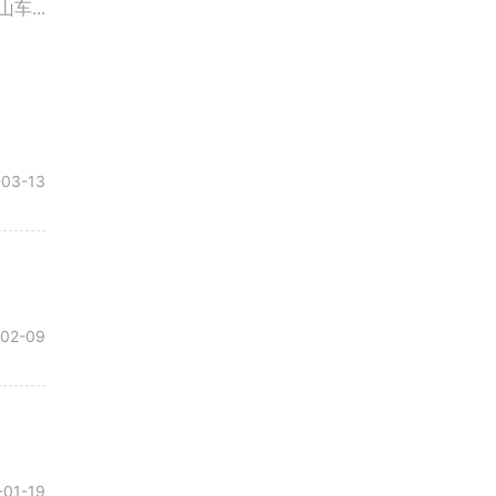
...
-03-13
-02-09
-01-19