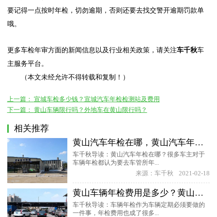
要记得一点按时年检，切勿逾期，否则还要去找交警开逾期罚款单
哦。
更多车检年审方面的新闻信息以及行业相关政策，请关注
车千秋
车
主服务平台。
（本文未经允许不得转载和复制！）
上一篇：
宣城车检多少钱？宣城汽车年检检测站及费用
下一篇：
黄山车辆限行吗？外地车在黄山限行吗？
相关推荐
黄山汽车年检在哪，黄山汽车年检哪家好？
车千秋导读：黄山汽车年检在哪？很多车主对于
车辆年检都认为要去车管所年...
来源：车千秋
2021-02-18
黄山车辆年检费用是多少？黄山汽车年审费用
车千秋导读：车辆年检作为车辆定期必须要做的
一件事，年检费用也成了很多...