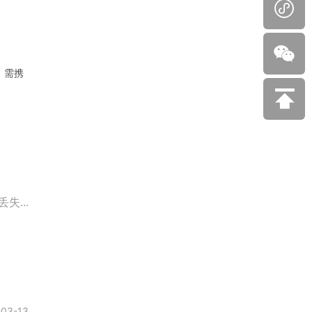


。需携

...
-03-13