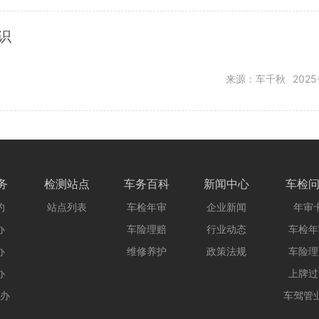
识
来源：车千秋
2025
务
检测站点
车务百科
新闻中心
车检
约
站点列表
车检年审
企业新闻
年审
办
车险理赔
行业动态
车检年
办
维修养护
政策法规
车险理
办
上牌过
办
车驾管