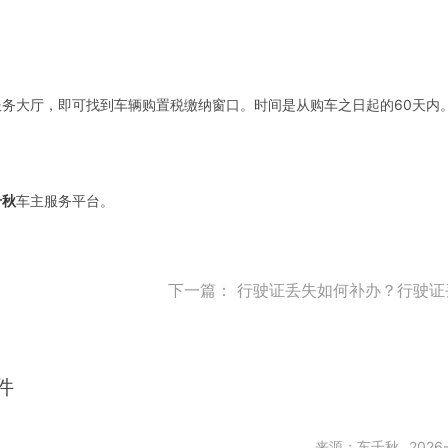
务大厅，即可找到车辆购置税缴纳窗口。时间是从购车之日起的60天内
千秋
车主服务平台。
下一篇：
行驶证丢失如何补办？行驶证丢失
件
来源：车千秋
2026