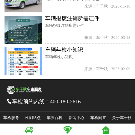
来源：车千秋
2020-11-10
车辆报废注销所需证件
车辆报废注销所需证件
来源：车千秋
2026-03-13
车辆年检小知识
车辆年检小知识
来源：车千秋
2026-02-09
车检预约热线：
400-180-2616

车检服务
检测站点
车务百科
新闻中心
车检问答
关于车千秋



皖ICP备14036172号-1