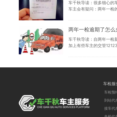
车千秋导读：很多细心的
车主会有疑问：两年一检
两年一检逾期了怎么
车千秋导读：自两年一检
加上有些车主的交管1212
车检服
车检预
到站代
接车代
免检代