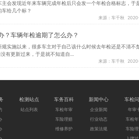
车主会发现近年来车辆完成年检后只会发一个年检合格标志，于
的车给几个标？
来源：车千秋
2020
办？车辆年检逾期了怎么办？
新规实施以来，很多车主对于自己该什么时候去年检还是不清不
3没有更新过来，于是就不知道自...
来源：车千秋
2020
务
检测站点
车务百科
新闻中心
车检
约
站点列表
车检年审
企业新闻
年审
办
车险理赔
行业动态
车检年
办
维修养护
政策法规
车险理
办
上牌过