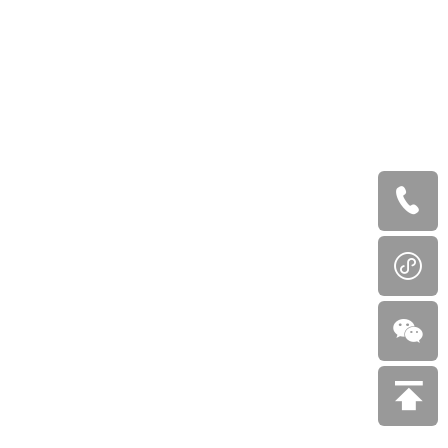



