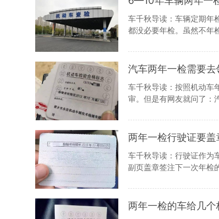
6—10年车辆两年一
车千秋导读：车辆定期年
都没必要年检。虽然不年检
汽车两年一检需要去
车千秋导读：按照机动车
审。但是有网友就问了：汽
两年一检行驶证要盖
车千秋导读：行驶证作为
副页盖章签注下一次年检的
两年一检的车给几个