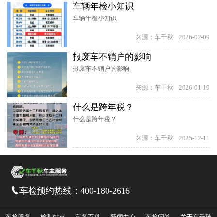
车辆年检小知识
车辆年检小知识
来源：车千秋
2026-02-09
报废车不销户的影响
报废车不销户的影响
来源：车千秋
2026-01-19
什么是跨年税？
什么是跨年税？
来源：车千秋
2025-12-11
车检预约热线：
400-180-2616

车检服务
检测站点
车务百科
新闻中心
车检问答
关于车千秋