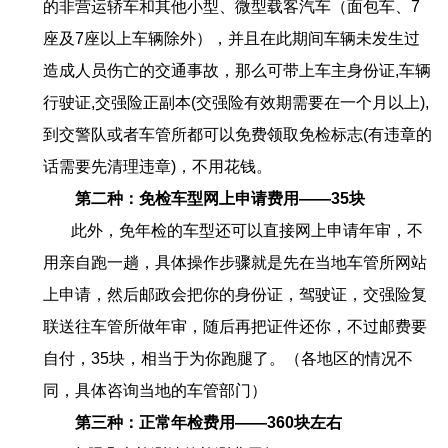
的非营运轿车和其他小型、微型载客汽车（面包车、
7
座及
7
座以上车辆除外），并且在此期间车辆未发生过
造成人员伤亡的交通事故，那么可带上车主身份证
,
车辆
行驶证
,
交强险正副本
(
交强险有效期需要在一个月以上
),
到交警队或者车管所都可以免费领取免检标志
(
有违章的
话需要先清理违章
)
，不用花钱。
第二种：免检车型网上申请费用——
35
块
此外，免年检的车型还可以直接网上申请年审，不
用亲自跑一趟，具体操作步骤就是先在当地车管所网站
上申请，然后邮政会把你的身份证，驾驶证，交强险复
联送往车管所做年审，随后再把证件还你，不过邮费要
自付，
35
块，相当于为你跑腿了。（各地区的情况不
同，具体咨询当地的车管部门）
第三种：正常年检费用——
360
块左右