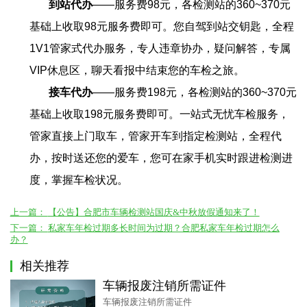
到站代办
——服务费
98
元，各检测站的
360~370
元
基础上收取
98
元服务费即可。您自驾到站交钥匙，全程
1V1
管家式代办服务，专人违章协办，疑问解答，专属
VIP
休息区，聊天看报中结束您的车检之旅。
接车代办
——服务费
198
元，各检测站的
360~370
元
基础上收取
198
元服务费即可。一站式无忧车检服务，
管家直接上门取车，管家开车到指定检测站，全程代
办，按时送还您的爱车，您可在家手机实时跟进检测进
度，掌握车检状况。
上一篇：
【公告】合肥市车辆检测站国庆&中秋放假通知来了！
下一篇：
私家车年检过期多长时间为过期？合肥私家车年检过期怎么
办？
相关推荐
车辆报废注销所需证件
车辆报废注销所需证件