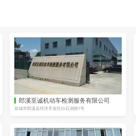
郎溪至诚机动车检测服务有限公司
宣城市郎溪县经济开发区白石涧路1号