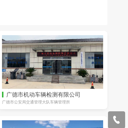
广德市机动车辆检测有限公司
广德市公安局交通管理大队车辆管理所
