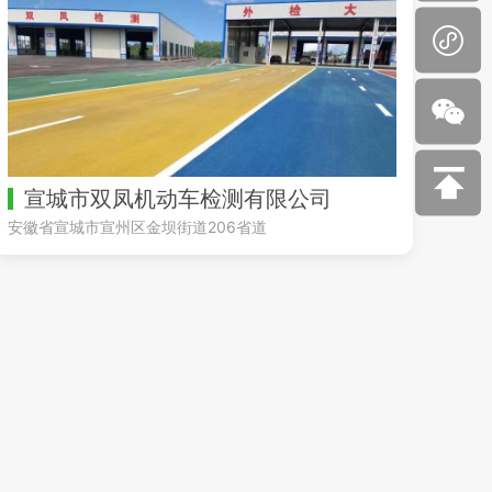



宣城市双凤机动车检测有限公司
安徽省宣城市宣州区金坝街道206省道