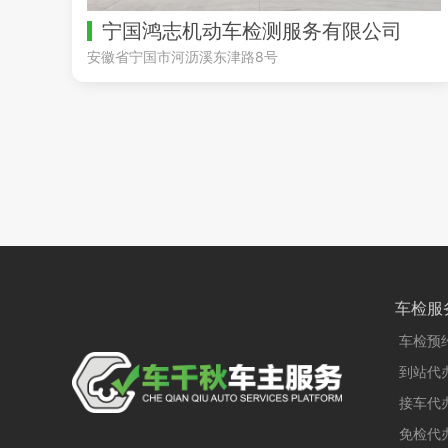
宁国鸿志机动车检测服务有限公司
安徽省宁国市河沥溪东津路8号
车检服
车检预
到站代
接车代
免检代