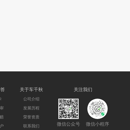
问答
关于车千秋
关注我们
卡
公司介绍
审
发展历程
赔
荣誉资质
微信公众号
微信小程序
户
联系我们