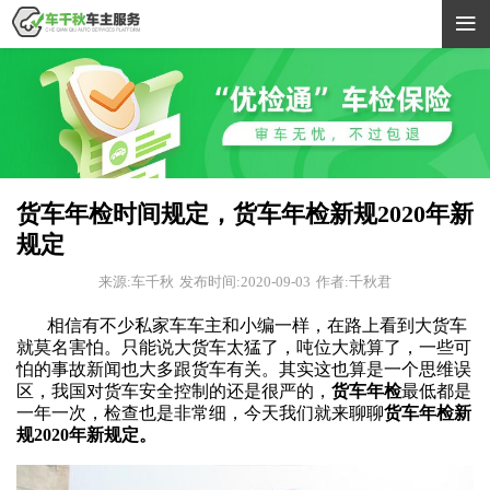

货车年检时间规定，货车年检新规2020年新
规定
来源:车千秋
发布时间:2020-09-03
作者:千秋君
相信有不少私家车车主和小编一样，在路上看到大货车
就莫名害怕。只能说大货车太猛了，吨位大就算了，一些可
怕的事故新闻也大多跟货车有关。其实这也算是一个思维误
区，我国对货车安全控制的还是很严的，
货车年检
最低都是
一年一次，检查也是非常细，今天我们就来聊聊
货车年检新
规
2020年新规定。