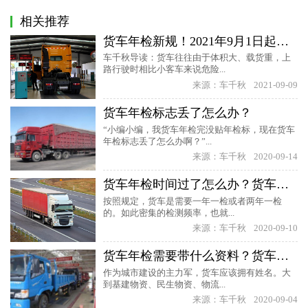
相关推荐
货车年检新规！2021年9月1日起，全国统一实施货车年检称重
车千秋导读：货车往往由于体积大、载货重，上
路行驶时相比小客车来说危险...
来源：车千秋
2021-09-09
货车年检标志丢了怎么办？
“小编小编，我货车年检完没贴年检标，现在货车
年检标志丢了怎么办啊？”...
来源：车千秋
2020-09-14
货车年检时间过了怎么办？货车年检可以延期多久
按照规定，货车是需要一年一检或者两年一检
的。如此密集的检测频率，也就...
来源：车千秋
2020-09-10
货车年检需要带什么资料？货车年检流程
作为城市建设的主力军，货车应该拥有姓名。大
到基建物资、民生物资、物流...
来源：车千秋
2020-09-04