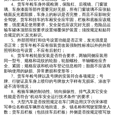
4、
货车年检
车身外观检测，保险杠、后视镜、门窗玻
璃、车身漆面等部件需要完好无损，所有门窗玻璃不应张贴
镜面反光遮阳膜，车身上的标识是否完整，而且不应影响安
全驾驶。货车和挂车的车厢安全应牢固，栏板和底板应该规
整，强度满足使用要求，安全架也应该完好无损，危险品运
输车罐体顶部应按要求设置倾覆保护装置；须按规定粘贴符
合规定的
3C反光标识。
5、外部照明灯和信号设置功能是否正常，发光强度是
否正常；
货车年检
不应有假装货改装强制性标准以外的外部
照明和信号设置，不应有后射灯；
6、
货车年检
轮胎安装是否符合要求，两轴同侧应装用
同一型号、规格和花纹的轮胎，轮胎螺栓、半轴螺栓应齐
全、紧固；规格应该和机动车登记信息相符；胎面不应该有
影响使用的缺损、异常磨损和变形等；
7、
货车年检
号牌以及号牌的安装符合各项规定；号
牌、行驶证及车身上喷印的号牌放大字样有无损坏、涂改字
迹不清等情况；
8、检验车辆的制动性、转向操纵性、排气及其它安全
性能是否符合"机动车安全运行技术条件"的要求；
9、大型汽车是否按照规定在车门两边用汉字仿宋体喷
写单位名称或车辆所在地街道、乡、镇名称和驾驶室限坐人
数；货车后栏板（包括挂车后栏板）外侧是否按规定喷写放