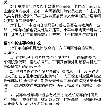
况。
对于总质量
12吨及以上普通货运车辆、半挂牵引车，除
上述检测内容外，还有一点需要我们驾驶员注意，车上安装
的具有行驶记录的卫星定位装置需要接入全国道路货运车辆
公共监管与服务平台。
对于挂车，审验内容就只是行驶证是否在有效期内。
当
然，货车年检前也要先处理好违章。小车年审需要带哪些资
料可参考
合肥年审车辆需要哪些东西？合肥车辆年审资料
货车年检
主要检查什么
货车年检
的项目是比较全的，方方面面都会检查到。主
要如下：
1、送检机动车的号牌号码/车辆类型、车辆品牌/型号、
车辆识别代码、发动机号码、车辆颜色和外形是否与机动车
行驶证签注的内容一样；
2、联网查询送检车辆的事故/违法信息，对于发生过造
成人员伤亡交通事故的送检机动车，人工检验时应重点检查
损伤部位和损伤情况；对涉及未处理完毕的道路交通安全违
法行为或道路交通事故的送检机动车，需及时到相关部门处
理；
3、
货车年检
车辆特征参数检查；送检机动车的外廓尺
寸、轴距、整备质量、核定载人数、栏板高度、后轴钢板弹
簧片数应该与机动车登记信息一致；