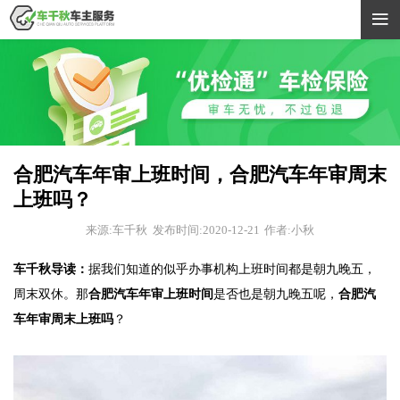

合肥汽车年审上班时间，合肥汽车年审周末
上班吗？
来源:车千秋
发布时间:2020-12-21
作者:小秋
车千秋导读：
据我们知道的似乎办事机构上班时间都是朝九晚五，
周末双休。那
合肥汽车年审上班时间
是否也是朝九晚五呢，
合肥汽
车年审周末上班吗
？