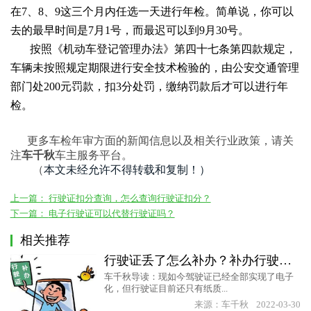
在7、8、9这三个月内任选一天进行年检。简单说，你可以
去的最早时间是7月1号，而最迟可以到9月30号。
按照《机动车登记管理办法》第四十七条第四款规定，
车辆未按照规定期限进行安全技术检验的，由公安交通管理
部门处
200元罚款，扣
3分处罚
，缴纳罚款后才可以进行年
检。
更多车检年审方面的新闻信息以及相关行业政策，请关
注
车千秋
车主服务平台。
本文未经允许不得转载和复制！）
（
上一篇：
行驶证扣分查询，怎么查询行驶证扣分？
下一篇：
电子行驶证可以代替行驶证吗？
相关推荐
行驶证丢了怎么补办？补办行驶证必须要去登记地吗？
车千秋导读：现如今驾驶证已经全部实现了电子
化，但行驶证目前还只有纸质...
来源：车千秋
2022-03-30